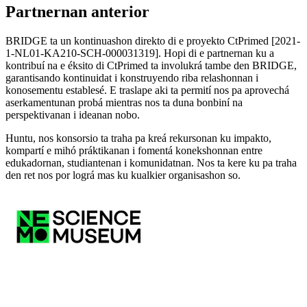
Partnernan anterior
BRIDGE ta un kontinuashon direkto di e proyekto CtPrimed [2021-
1-NL01-KA210-SCH-000031319]. Hopi di e partnernan ku a
kontribuí na e éksito di CtPrimed ta involukrá tambe den BRIDGE,
garantisando kontinuidat i konstruyendo riba relashonnan i
konosementu establesé. E traslape aki ta permití nos pa aprovechá
aserkamentunan probá mientras nos ta duna bonbiní na
perspektivanan i ideanan nobo.
Huntu, nos konsorsio ta traha pa kreá rekursonan ku impakto,
kompartí e mihó práktikanan i fomentá konekshonnan entre
edukadornan, studiantenan i komunidatnan. Nos ta kere ku pa traha
den ret nos por lográ mas ku kualkier organisashon so.