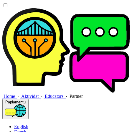
Home
·
Aktividat
·
Educators
·
Partner
Papiamentu
English
Dansk