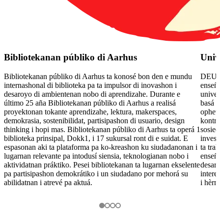
Bibliotekanan públiko di Aarhus
Univ
Bibliotekanan públiko di Aarhus ta konosé bon den e mundu
DEUST
internashonal di biblioteka pa ta impulsor di inovashon i
enseña
desaroyo di ambientenan nobo di aprendizahe. Durante e
univer
último 25 aña Bibliotekanan públiko di Aarhus a realisá
basá r
proyektonan tokante aprendizahe, lektura, makerspaces,
opheti
demokrasia, sostenibilidat, partisipashon di usuario, design
kontri
thinking i hopi mas. Bibliotekanan públiko di Aarhus ta operá 1
sosied
biblioteka prinsipal, Dokk1, i 17 sukursal ront di e suidat. E
invest
espasonan aki ta plataforma pa ko-kreashon ku siudadanonan i
ta tra
lugarnan relevante pa intodusí siensia, teknologianan nobo i
enseña
aktividatnan práktiko. Pesei bibliotekanan ta lugarnan ekselente
desaro
pa partisipashon demokrátiko i un siudadano por mehorá su
intere
abilidatnan i atrevé pa aktuá.
i hèrm