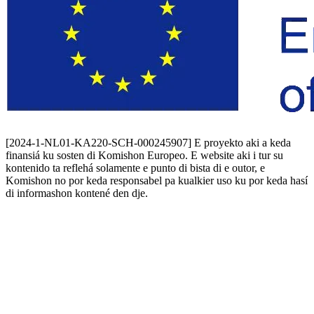
[2024-1-NL01-KA220-SCH-000245907] E proyekto aki a keda
finansiá ku sosten di Komishon Europeo. E website aki i tur su
kontenido ta reflehá solamente e punto di bista di e outor, e
Komishon no por keda responsabel pa kualkier uso ku por keda hasí
di informashon kontené den dje.